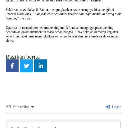
Raya”. Suasana penuh semangat dan haru menyelimuti seluruh kegiatan.
Salah satu siswi kelas 6, Fathin, mengungkapkan rasa senangnya bisa mengikuti
upacara Hardiknas.
“Aku jadi lebih semangat belajar dan ingin membuat orang tuaku
bangga,”
ujarnya.
Upacara ini menjadi momentum penting untuk kembali mengingat peran penting
pendidikan dalam membentuk masa depan bangsa. Pihak sekolah berharap kegiatan
seperti ini dapat terus meningkatkan semangat belajar dan cinta tanah air di kalangan
siswa.
Bagikan berita
Subscribe
Login