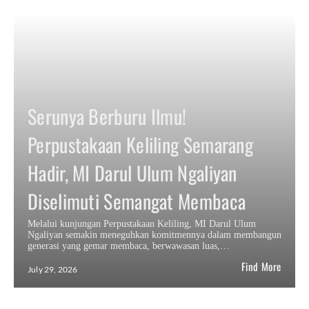
Serunya Berburu Ilmu!
Perpustakaan Keliling Semarang
Hadir, MI Darul Ulum Ngaliyan
Diselimuti Semangat Membaca
Melalui kunjungan Perpustakaan Keliling, MI Darul Ulum
Ngaliyan semakin meneguhkan komitmennya dalam membangun
generasi yang gemar membaca, berwawasan luas,…
Find More
July 29, 2026