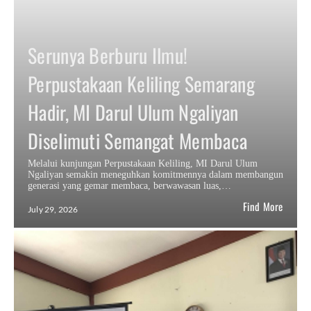
Serunya Berburu Ilmu!
Perpustakaan Keliling Semarang
Hadir, MI Darul Ulum Ngaliyan
Diselimuti Semangat Membaca
Melalui kunjungan Perpustakaan Keliling, MI Darul Ulum
Ngaliyan semakin meneguhkan komitmennya dalam membangun
generasi yang gemar membaca, berwawasan luas,…
Find More
July 29, 2026