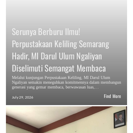
Serunya Berburu Ilmu!
Perpustakaan Keliling Semarang
Hadir, MI Darul Ulum Ngaliyan
Diselimuti Semangat Membaca
Melalui kunjungan Perpustakaan Keliling, MI Darul Ulum
Ngaliyan semakin meneguhkan komitmennya dalam membangun
generasi yang gemar membaca, berwawasan luas,…
Find More
July 29, 2026