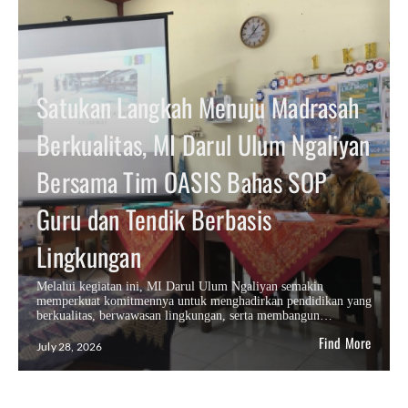
Satukan Langkah Menuju Madrasah
Berkualitas, MI Darul Ulum Ngaliyan
Bersama Tim OASIS Bahas SOP
Guru dan Tendik Berbasis
Lingkungan
Melalui kegiatan ini, MI Darul Ulum Ngaliyan semakin
memperkuat komitmennya untuk menghadirkan pendidikan yang
berkualitas, berwawasan lingkungan, serta membangun…
Find More
July 28, 2026