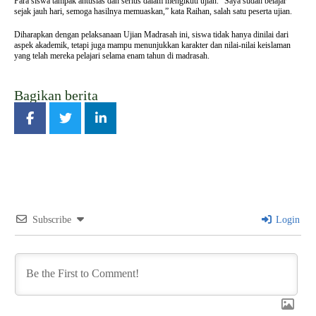
Para siswa tampak antusias dan serius dalam mengikuti ujian. “Saya sudah belajar
sejak jauh hari, semoga hasilnya memuaskan,” kata Raihan, salah satu peserta ujian.
Diharapkan dengan pelaksanaan Ujian Madrasah ini, siswa tidak hanya dinilai dari
aspek akademik, tetapi juga mampu menunjukkan karakter dan nilai-nilai keislaman
yang telah mereka pelajari selama enam tahun di madrasah.
Bagikan berita
Subscribe
Login