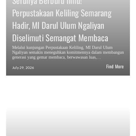
Serunya Berburu Ilmu!
Perpustakaan Keliling Semarang
Hadir, MI Darul Ulum Ngaliyan
Diselimuti Semangat Membaca
Melalui kunjungan Perpustakaan Keliling, MI Darul Ulum
Ngaliyan semakin meneguhkan komitmennya dalam membangun
generasi yang gemar membaca, berwawasan luas,…
Find More
July 29, 2026