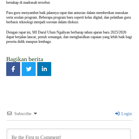
bertahap di madrasah tersebut.
Para guru menyambut baik jalannya rapat dan antusias dalam memberikan masukan
serta usulan program. Beberapa program baru seperti kelas digital, dan pelatihan guru
berbasis teknologi menjadi sorotan dalam diskusi.
Dengan rapat ini, MI Darul Ulum Ngaliyan berharap tahun ajaran baru 2025/2026
dapat berjalan lancar, penuh semangat, dan menghasilkan capaian yang lebih baik bagi
peserta didik maupun lembaga.
Bagikan berita
Subscribe
Login