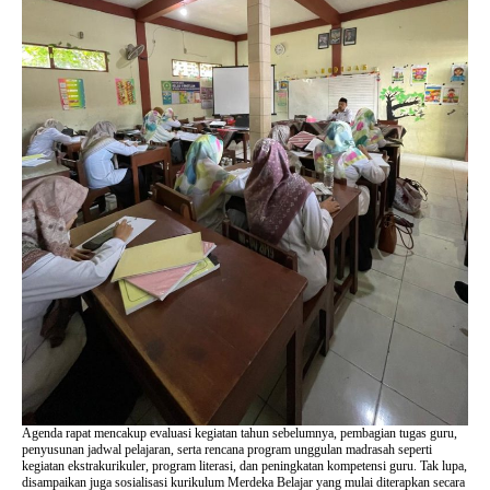
Agenda rapat mencakup evaluasi kegiatan tahun sebelumnya, pembagian tugas guru,
penyusunan jadwal pelajaran, serta rencana program unggulan madrasah seperti
kegiatan ekstrakurikuler, program literasi, dan peningkatan kompetensi guru. Tak lupa,
disampaikan juga sosialisasi kurikulum Merdeka Belajar yang mulai diterapkan secara