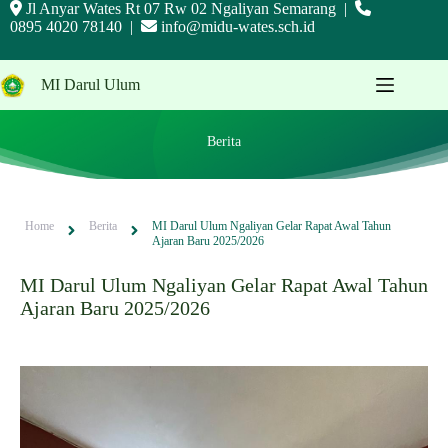
Jl Anyar Wates Rt 07 Rw 02 Ngaliyan Semarang |
0895 4020 78140 |
info@midu-wates.sch.id
MI Darul Ulum
Berita
Home
Berita
MI Darul Ulum Ngaliyan Gelar Rapat Awal Tahun
Ajaran Baru 2025/2026
MI Darul Ulum Ngaliyan Gelar Rapat Awal Tahun
Ajaran Baru 2025/2026